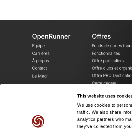
OpenRunner
Offres
Equipe
Fonds de cartes top
Carrières
Fonctionnalités
À propos
Offre particuliers
Contact
Offre clubs et organi
Offre PRO Destinatio
Le Mag'
Carte cadeau
This website uses cookie
We use cookies to personal
traffic. We also share info
analytics partners who may
they’ve collected from your