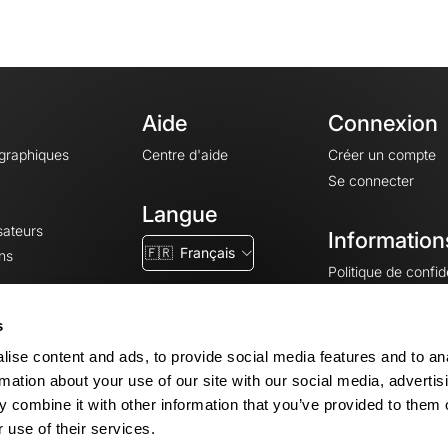
Aide
Connexion
ographiques
Centre d'aide
Créer un compte
Se connecter
Langue
sateurs
Information
🇫🇷
Français
ns
Politique de confide
CGV
CGU
s
Mentions légales
ise content and ads, to provide social media features and to an
Paramètres des co
rmation about your use of our site with our social media, advertis
 combine it with other information that you’ve provided to them o
 use of their services.