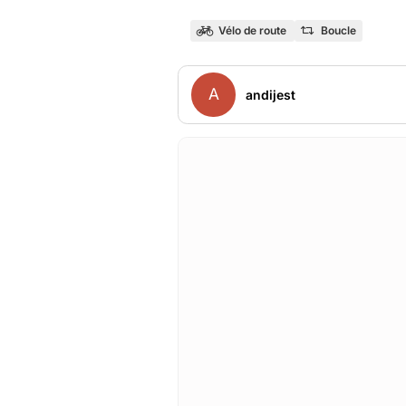
Vélo de route
Boucle
A
andijest