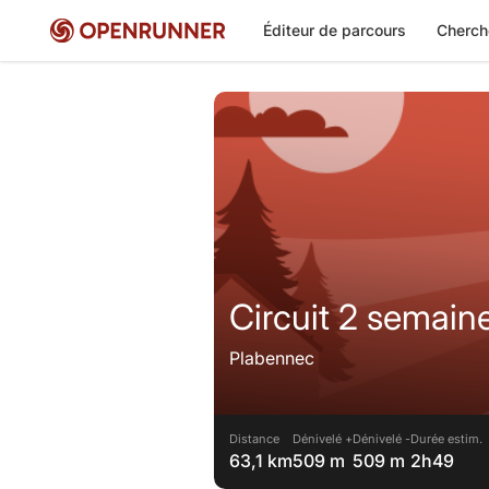
Éditeur de parcours
Cherch
Circuit 2 semain
Plabennec
Distance
Dénivelé +
Dénivelé -
Durée estim.
63,1 km
509 m
509 m
2h49