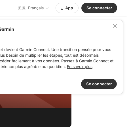
🇫🇷
Français
App
Se connecter
 Garmin
et devient Garmin Connect. Une transition pensée pour vous
 plus besoin de multiplier les étapes, tout est désormais
ccéder facilement à vos données. Passez à Garmin Connect et
périence plus agréable au quotidien.
En savoir plus
Se connecter