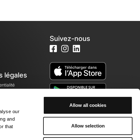
Suivez-nous
s légales
ntialité
Allow all cookies
alyse our
okies
ing and
Allow selection
r that