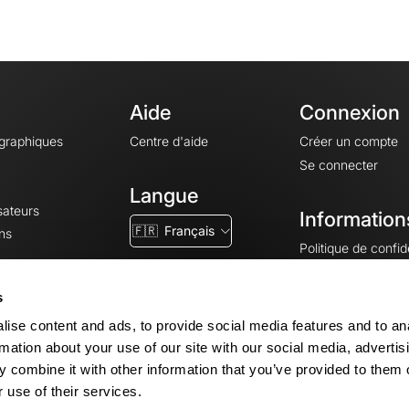
Aide
Connexion
ographiques
Centre d'aide
Créer un compte
Se connecter
Langue
sateurs
Information
🇫🇷
Français
ns
Politique de confide
CGV
CGU
s
Mentions légales
ise content and ads, to provide social media features and to an
Paramètres des co
rmation about your use of our site with our social media, advertis
 combine it with other information that you’ve provided to them o
 use of their services.