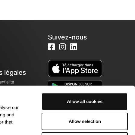
Suivez-nous
s légales
ntialité
Allow all cookies
alyse our
okies
ing and
Allow selection
r that