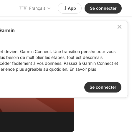
🇫🇷
Français
App
Se connecter
 Garmin
et devient Garmin Connect. Une transition pensée pour vous
 plus besoin de multiplier les étapes, tout est désormais
ccéder facilement à vos données. Passez à Garmin Connect et
périence plus agréable au quotidien.
En savoir plus
Se connecter