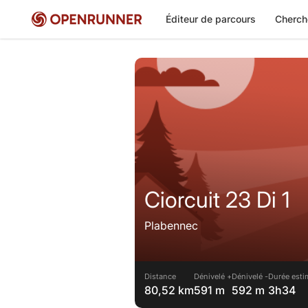
Éditeur de parcours
Cherch
Ciorcuit 23 Di 1
Plabennec
Distance
Dénivelé +
Dénivelé -
Durée esti
80,52 km
591 m
592 m
3h34