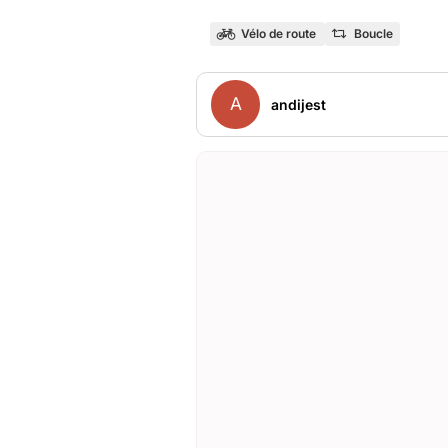
Vélo de route
Boucle
A
andijest