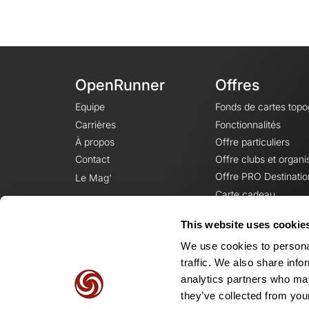
OpenRunner
Offres
Equipe
Fonds de cartes top
Carrières
Fonctionnalités
À propos
Offre particuliers
Contact
Offre clubs et organi
Offre PRO Destinatio
Le Mag'
Carte cadeau
This website uses cookie
We use cookies to personal
traffic. We also share info
analytics partners who may
they’ve collected from your