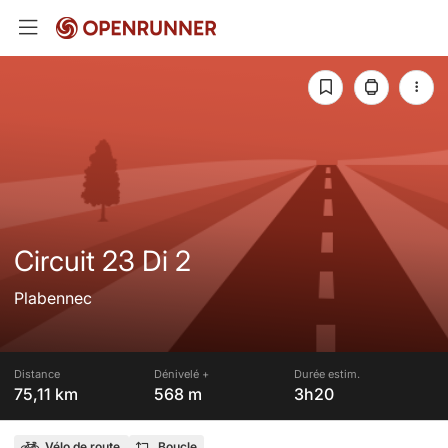
Circuit 23 Di 2
Plabennec
Distance
Dénivelé +
Durée estim.
75,11 km
568 m
3h20
Vélo de route
Boucle