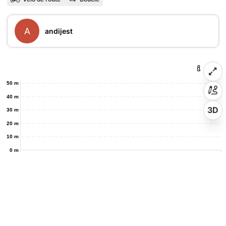
A
andijest
50 m
40 m
3D
30 m
20 m
10 m
0 m