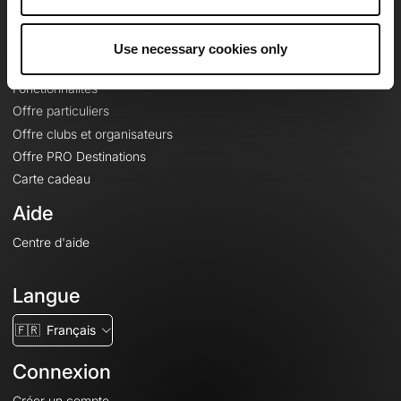
Le Mag'
Offres
Use necessary cookies only
Fonds de cartes topographiques
Fonctionnalités
Offre particuliers
Offre clubs et organisateurs
Offre PRO Destinations
Carte cadeau
Aide
Centre d'aide
Langue
🇫🇷
Français
Connexion
Créer un compte