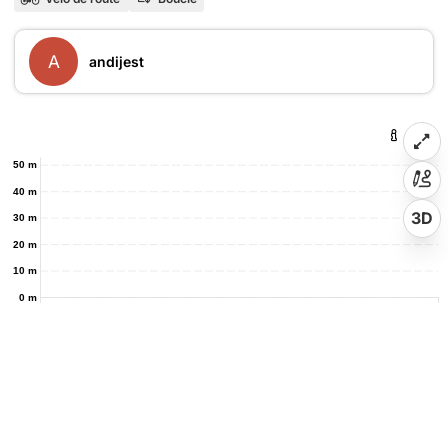
A
andijest
50 m
40 m
3D
30 m
20 m
10 m
0 m