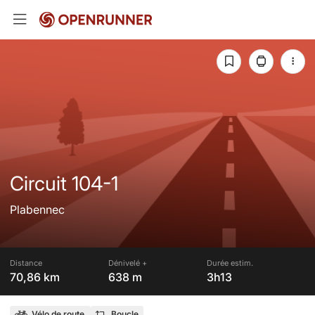
Circuit 104-1
Plabennec
Distance
Dénivelé +
Durée estim.
70,86 km
638 m
3h13
Vélo de route
Boucle