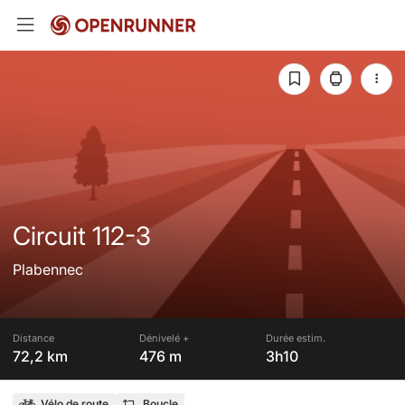
Circuit 112-3
Plabennec
Distance
Dénivelé +
Durée estim.
72,2 km
476 m
3h10
Vélo de route
Boucle