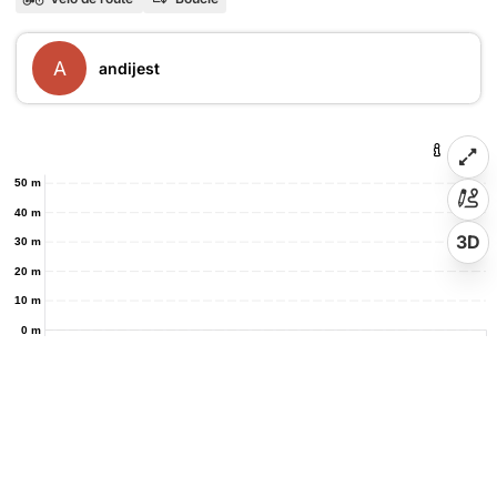
A
andijest
50 m
40 m
3D
30 m
20 m
10 m
0 m