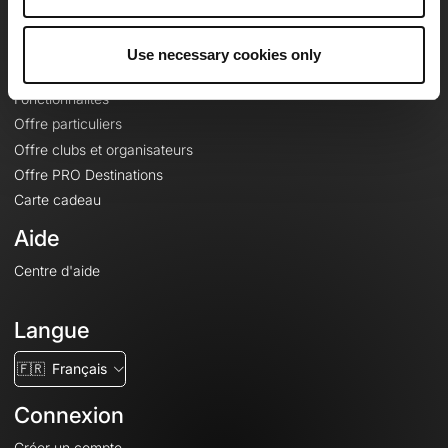
Le Mag'
Offres
Use necessary cookies only
Fonds de cartes topographiques
Fonctionnalités
Offre particuliers
Offre clubs et organisateurs
Offre PRO Destinations
Carte cadeau
Aide
Centre d'aide
Langue
🇫🇷
Français
Connexion
Créer un compte