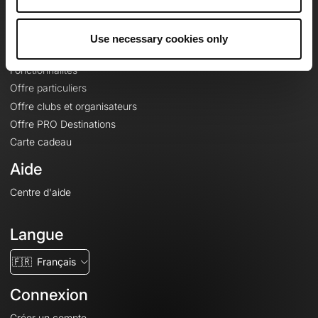
Le Mag'
Offres
Use necessary cookies only
Fonds de cartes topographiques
Fonctionnalités
Offre particuliers
Offre clubs et organisateurs
Offre PRO Destinations
Carte cadeau
Aide
Centre d'aide
Langue
🇫🇷
Français
Connexion
Créer un compte