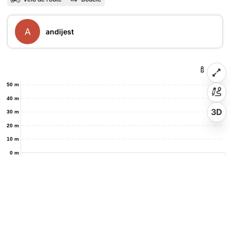
A
andijest
50 m
40 m
3D
30 m
20 m
10 m
0 m