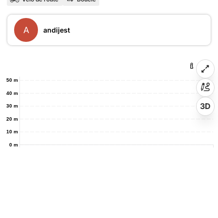
A
andijest
50 m
40 m
3D
30 m
20 m
10 m
0 m