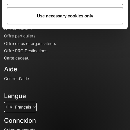
Le Mag'
Offres
Use necessary cookies only
Fonds de cartes topographiques
Fonctionnalités
Offre particuliers
Offre clubs et organisateurs
Offre PRO Destinations
Carte cadeau
Aide
Centre d'aide
Langue
🇫🇷
Français
Connexion
Créer un compte