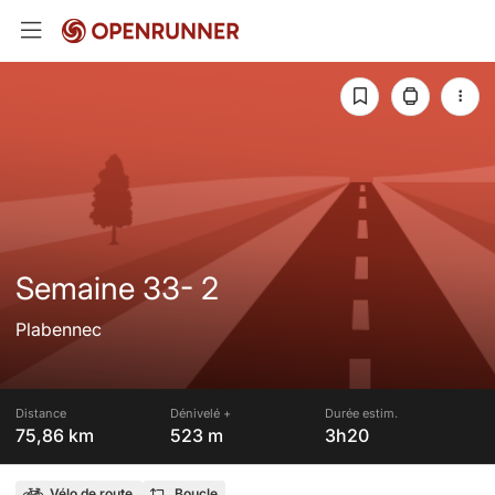
Semaine 33- 2
Plabennec
Distance
Dénivelé +
Durée estim.
75,86 km
523 m
3h20
Vélo de route
Boucle