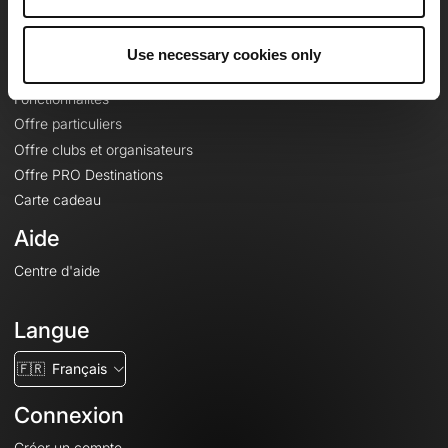
Le Mag'
Offres
Use necessary cookies only
Fonds de cartes topographiques
Fonctionnalités
Offre particuliers
Offre clubs et organisateurs
Offre PRO Destinations
Carte cadeau
Aide
Centre d'aide
Langue
🇫🇷
Français
Connexion
Créer un compte