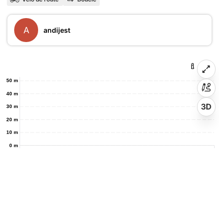
A
andijest
50 m
40 m
3D
30 m
20 m
10 m
0 m