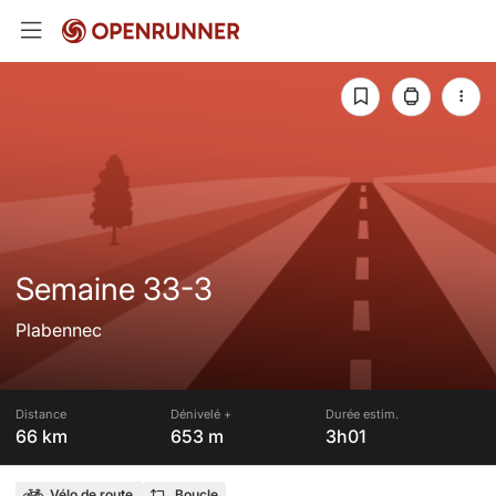
Semaine 33-3
Plabennec
Distance
Dénivelé +
Durée estim.
66 km
653 m
3h01
Vélo de route
Boucle