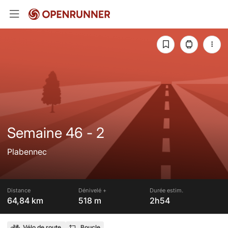
Semaine 46 - 2
Plabennec
Distance
Dénivelé +
Durée estim.
64,84 km
518 m
2h54
Vélo de route
Boucle