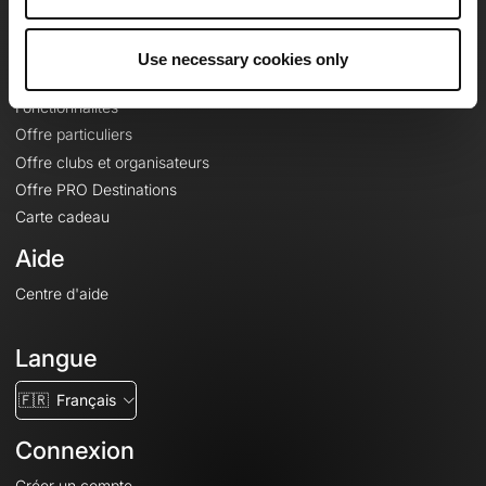
Le Mag'
Offres
Use necessary cookies only
Fonds de cartes topographiques
Fonctionnalités
Offre particuliers
Offre clubs et organisateurs
Offre PRO Destinations
Carte cadeau
Aide
Centre d'aide
Langue
🇫🇷
Français
Connexion
Créer un compte