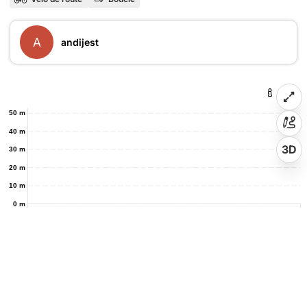
A
andijest
50 m
40 m
3D
30 m
20 m
10 m
0 m