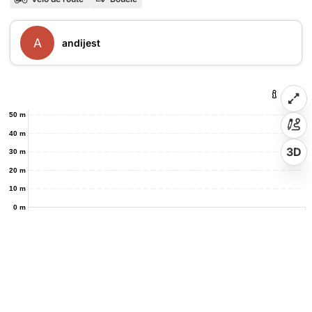
A
andijest
50 m
40 m
3D
30 m
20 m
10 m
0 m