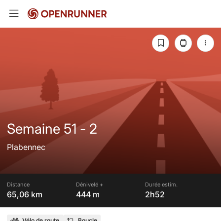
Semaine 51 - 2
Plabennec
Distance
Dénivelé +
Durée estim.
65,06 km
444 m
2h52
Vélo de route
Boucle