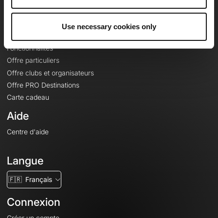
Le Mag'
Offres
Use necessary cookies only
Fonds de cartes topographiques
Fonctionnalités
Offre particuliers
Offre clubs et organisateurs
Offre PRO Destinations
Carte cadeau
Aide
Centre d'aide
Langue
🇫🇷
Français
Connexion
Créer un compte