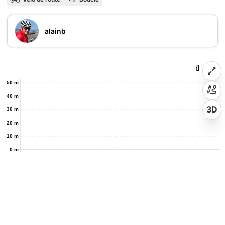
alainb
50 m
40 m
3D
30 m
20 m
10 m
0 m