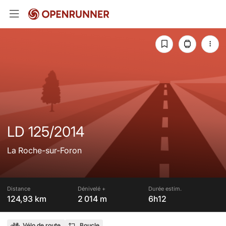
LD 125/2014
La Roche-sur-Foron
Distance
Dénivelé +
Durée estim.
124,93 km
2 014 m
6h12
Vélo de route
Boucle