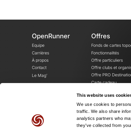
OpenRunner
Offres
Equipe
Fonds de cartes top
Carrières
Fonctionnalités
À propos
Offre particuliers
Contact
Offre clubs et organi
Offre PRO Destinatio
Le Mag'
Carte cadeau
This website uses cookie
We use cookies to personal
traffic. We also share info
analytics partners who may
they’ve collected from your