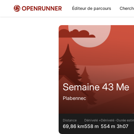
Éditeur de parcours
Cherch
Semaine 43 Me
Plabennec
Distance
Dénivelé +
Dénivelé -
Durée esti
69,86 km
558 m
554 m
3h07