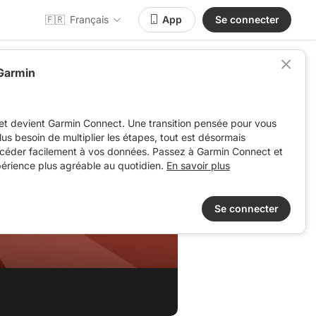
🇫🇷
Français
App
Se connecter
 Garmin
et devient Garmin Connect. Une transition pensée pour vous
 plus besoin de multiplier les étapes, tout est désormais
ccéder facilement à vos données. Passez à Garmin Connect et
périence plus agréable au quotidien.
En savoir plus
Se connecter