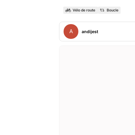
Vélo de route
Boucle
A
andijest