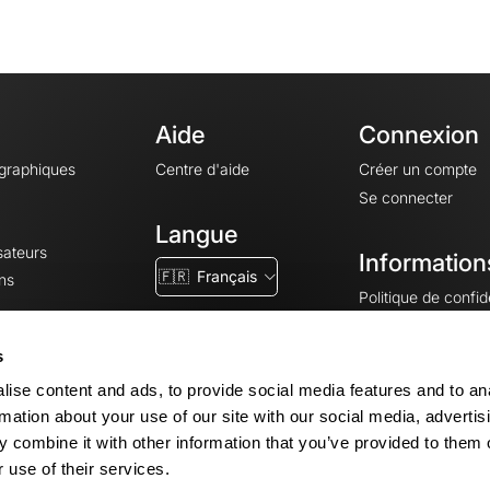
Aide
Connexion
ographiques
Centre d'aide
Créer un compte
Se connecter
Langue
sateurs
Information
🇫🇷
Français
ns
Politique de confide
CGV
CGU
s
Mentions légales
ise content and ads, to provide social media features and to an
Paramètres des co
rmation about your use of our site with our social media, advertis
 combine it with other information that you’ve provided to them o
 use of their services.