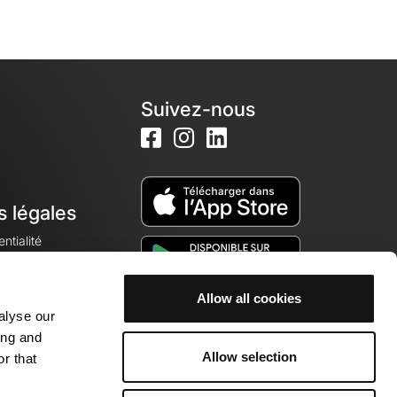
Suivez-nous
s légales
ntialité
Allow all cookies
alyse our
okies
ing and
Allow selection
r that