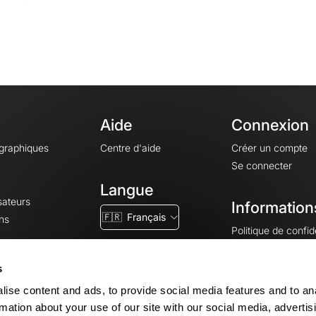
Aide
Connexion
ographiques
Centre d'aide
Créer un compte
Se connecter
Langue
sateurs
Information
🇫🇷
Français
ns
Politique de confide
CGV
CGU
s
Mentions légales
ise content and ads, to provide social media features and to an
Paramètres des co
rmation about your use of our site with our social media, advertis