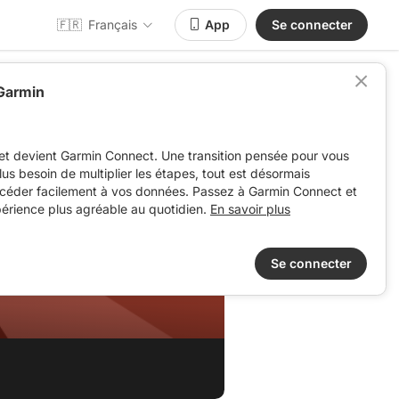
🇫🇷
Français
App
Se connecter
 Garmin
et devient Garmin Connect. Une transition pensée pour vous
 plus besoin de multiplier les étapes, tout est désormais
ccéder facilement à vos données. Passez à Garmin Connect et
périence plus agréable au quotidien.
En savoir plus
Se connecter