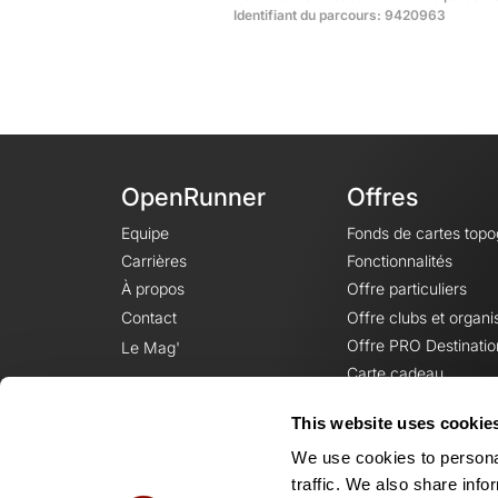
Identifiant du parcours: 9420963
OpenRunner
Offres
Equipe
Fonds de cartes top
Carrières
Fonctionnalités
À propos
Offre particuliers
Contact
Offre clubs et organi
Offre PRO Destinatio
Le Mag'
Carte cadeau
This website uses cookie
We use cookies to personal
traffic. We also share info