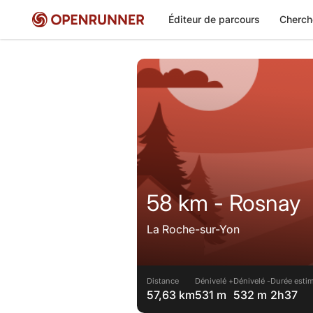
Éditeur de parcours
Cherch
58 km - Rosnay
La Roche-sur-Yon
Distance
Dénivelé +
Dénivelé -
Durée estim
57,63 km
531 m
532 m
2h37