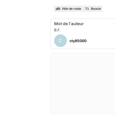
Vélo de route
Boucle
Mot de l'auteur
C
cty85000