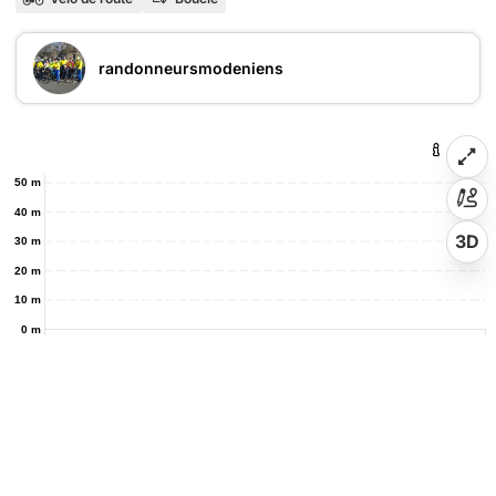
randonneursmodeniens
50 m
40 m
3D
30 m
20 m
10 m
0 m