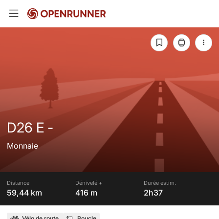
D26 E -
Monnaie
Distance
Dénivelé +
Durée estim.
59,44 km
416 m
2h37
Vélo de route
Boucle