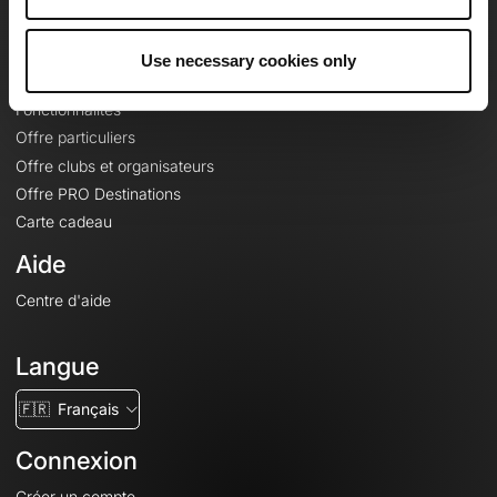
Le Mag'
Offres
Use necessary cookies only
Fonds de cartes topographiques
Fonctionnalités
Offre particuliers
Offre clubs et organisateurs
Offre PRO Destinations
Carte cadeau
Aide
Centre d'aide
Langue
🇫🇷
Français
Connexion
Créer un compte