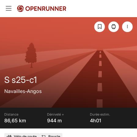
S s25-c1
Navailles-Angos
Distance
Dénivelé +
Durée estim.
86,65 km
944 m
4h01
Vélo de route
Boucle