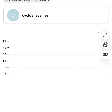
C
cyclosnavailles
50 m
40 m
3D
30 m
20 m
10 m
0 m