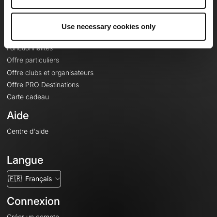
Le Mag'
Offres
Use necessary cookies only
Fonds de cartes topographiques
Fonctionnalités
Offre particuliers
Offre clubs et organisateurs
Offre PRO Destinations
Carte cadeau
Aide
Centre d'aide
Langue
🇫🇷
Français
Connexion
Créer un compte