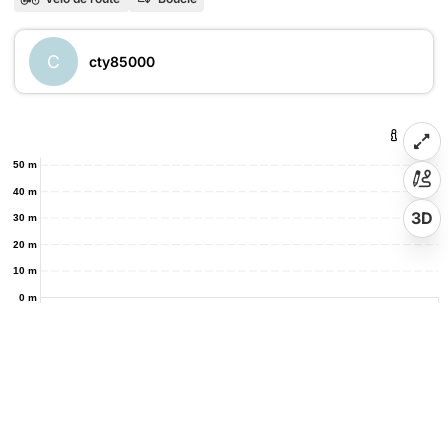
C
cty85000
50 m
40 m
3D
30 m
20 m
10 m
0 m