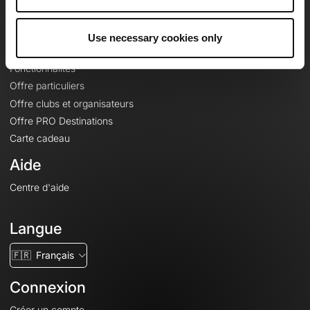
Le Mag'
Offres
Use necessary cookies only
Fonds de cartes topographiques
Fonctionnalités
Offre particuliers
Offre clubs et organisateurs
Offre PRO Destinations
Carte cadeau
Aide
Centre d'aide
Langue
🇫🇷
Français
Connexion
Créer un compte