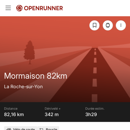
Mormaison 82km
La Roche-sur-Yon
Distance
Dénivelé +
Durée estim.
82,16 km
342 m
3h29
Vélo de route
Boucle