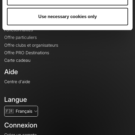
Le Mag'
Offres
Use necessary cookies only
Fonds de cartes topographiques
Fonctionnalités
Offre particuliers
Offre clubs et organisateurs
Offre PRO Destinations
Carte cadeau
Aide
Centre d'aide
Langue
🇫🇷
Français
Connexion
Créer un compte