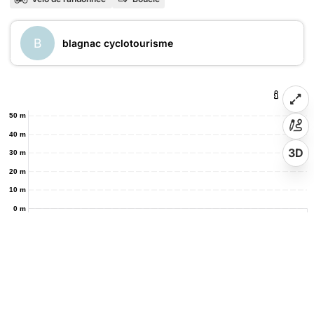
B
blagnac cyclotourisme
50 m
40 m
3D
30 m
20 m
10 m
0 m