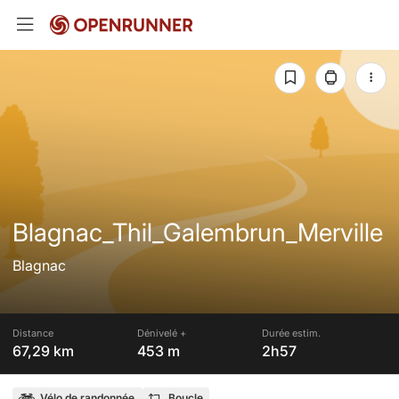
Blagnac_Thil_Galembrun_Merville
Blagnac
Distance
Dénivelé +
Durée estim.
67,29 km
453 m
2h57
Vélo de randonnée
Boucle