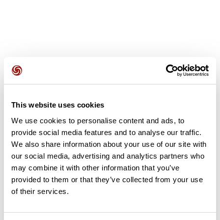
Avis des utilisateurs
This website uses cookies
Soyez le premier à ajouter un avis !
We use cookies to personalise content and ads, to
provide social media features and to analyse our traffic.
We also share information about your use of our site with
our social media, advertising and analytics partners who
Ajouter un avis
may combine it with other information that you’ve
provided to them or that they’ve collected from your use
of their services.
Résumé
Découvrez ce parcours de randonnée de 7,4 km à proximité de