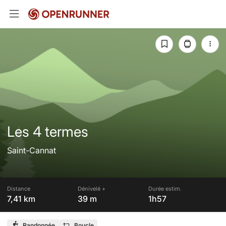
Les 4 termes
Saint-Cannat
Distance
Dénivelé +
Durée estim.
7,41 km
39 m
1h57
Randonnée
Boucle