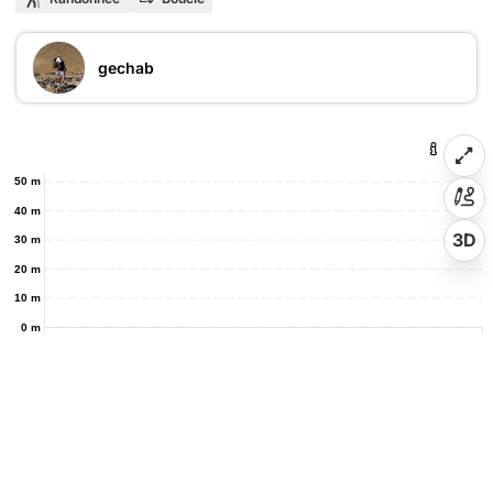
gechab
50 m
40 m
3D
30 m
20 m
10 m
0 m