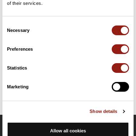
of their services.
Consent
Résumé
Necessary
Selection
Découvrez ce parcours de randonnée de 14 km à proximité de
La Possession. Il présente une ascension cumulée de plus de
550m. Prévoyez environ 4 heures et 53 minutes pour réaliser ce
Preferences
parcours.
Statistics
Date de création du parcours: 21 février 2019 à 13:45:11.
Dernière modification de la fiche parcours: 2 août 2019 à 23:03:26.
Identifiant du parcours: 9601588
Marketing
Show details
OpenRunner
Allow all cookies