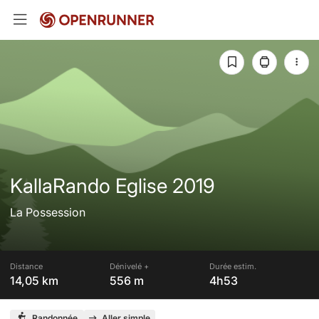
KallaRando Eglise 2019
La Possession
Distance
Dénivelé +
Durée estim.
14,05 km
556 m
4h53
Randonnée
Aller simple