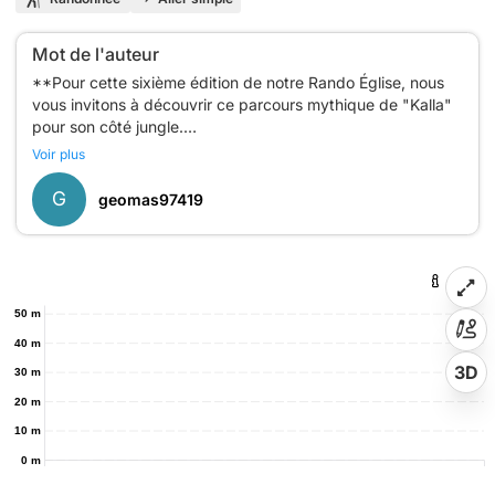
Mot de l'auteur
**Pour cette sixième édition de notre Rando Église, nous
vous invitons à découvrir ce parcours mythique de "Kalla"
pour son côté jungle.
Sur la fin, ces deux parcours se rejoignent à côté du Stade
Voir plus
de Halte-là pour aller ensemble vers l'église de Ste
Catherine. Vue imprenable sur le lit de la Rivière des Galets
G
geomas97419
pour rejoindre notre lieu du futur projet : Une nouvelle
église de Sainte Catherine à la Rivière des Galets.
50 m
40 m
3D
30 m
20 m
10 m
0 m