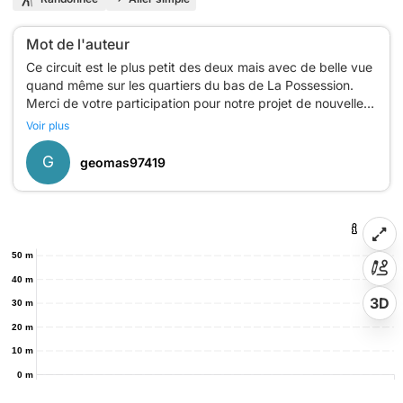
Mot de l'auteur
Ce circuit est le plus petit des deux mais avec de belle vue
quand même sur les quartiers du bas de La Possession.
Merci de votre participation pour notre projet de nouvelle
église.
Voir plus
G
geomas97419
50 m
40 m
3D
30 m
20 m
10 m
0 m