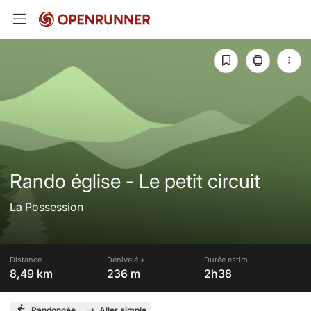
Rando église - Le petit circuit
La Possession
Distance
Dénivelé +
Durée estim.
8,49 km
236 m
2h38
Randonnée
Aller simple