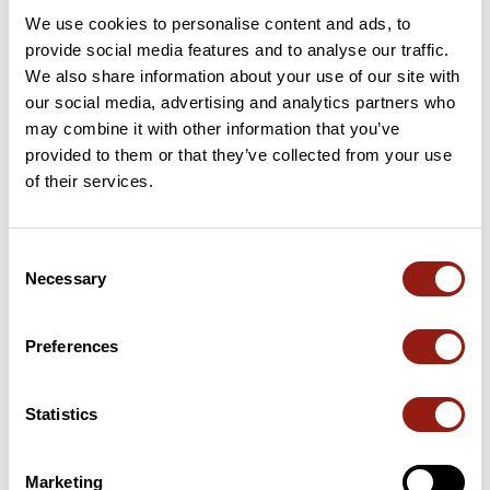
We use cookies to personalise content and ads, to
provide social media features and to analyse our traffic.
We also share information about your use of our site with
our social media, advertising and analytics partners who
Cols le long du parcours
may combine it with other information that you’ve
provided to them or that they’ve collected from your use
38 km
Col des Mouilles
1 021 m
of their services.
42 km
Col du Lautaret
984 m
Consent
45 km
Col des Ayes
944 m
Necessary
Selection
56 km
Col du Barioz
1 041 m
Preferences
Cols extraits du catalogue du Club des Cent Cols
Statistics
Résumé
Découvrez ce parcours de vélo de 89,3 km à proximité de
Marketing
Bernin. Ce parcours emprunte 85,3 km de routes. Il présente