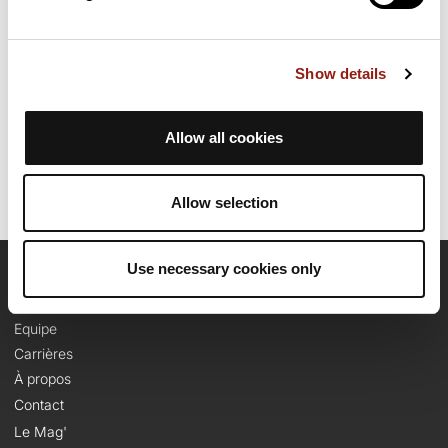
une ascension cumulée de plus de 1880m. Prévoyez environ 4
heures et 41 minutes pour réaliser ce parcours.
Show details
Date de création du parcours: 6 mars 2019 à 18:04:02.
Dernière modification de la fiche parcours: 10 février 2025 à 16:49:55.
Identifiant du parcours: 9654893
Allow all cookies
Allow selection
Use necessary cookies only
OpenRunner
Equipe
Carrières
À propos
Contact
Le Mag'