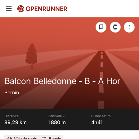
Balcon Belledonne - B - A Hor
Bernin
Distance
Dénivelé +
Durée estim.
89,29 km
1 880 m
4h41
Vélo de route
Boucle