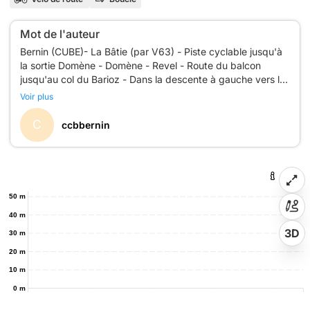
Mot de l'auteur
Bernin (CUBE)- La Bâtie (par V63) - Piste cyclable jusqu'à
la sortie Domène - Domène - Revel - Route du balcon
jusqu'au col du Barioz - Dans la descente à gauche vers le
Charpieux - Dir Goncelin - à droite D78 vers le Cheylas -
Voir plus
C
ccbbernin
50 m
40 m
3D
30 m
20 m
10 m
0 m