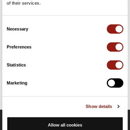
of their services.
Consent
Résumé
Necessary
Selection
Découvrez ce parcours de course à pied de 42,4 km à
proximité de Paris. Il présente une ascension cumulée de plus
de 320m. Prévoyez environ 5 heures et 39 minutes pour
Preferences
réaliser ce parcours.
Statistics
Date de création du parcours: 12 mars 2019 à 18:13:49.
Dernière modification de la fiche parcours: 13 avril 2019 à 15:10:33.
Identifiant du parcours: 9678123
Marketing
Show details
OpenRunner
Allow all cookies