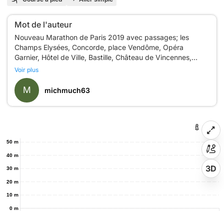
Mot de l'auteur
Nouveau Marathon de Paris 2019 avec passages; les
Champs Elysées, Concorde, place Vendôme, Opéra
Garnier, Hôtel de Ville, Bastille, Château de Vincennes,
Quais de Seine, Grand Palais, Tour Eiffel, Fondation Louis
Voir plus
M
michmuch63
50 m
40 m
3D
30 m
20 m
10 m
0 m