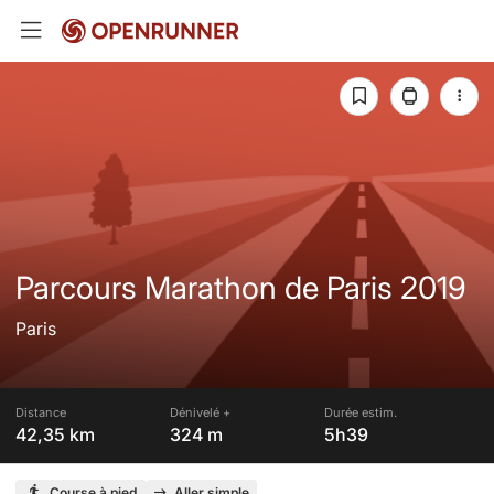
Parcours Marathon de Paris 2019
Paris
Distance
Dénivelé +
Durée estim.
42,35 km
324 m
5h39
Course à pied
Aller simple