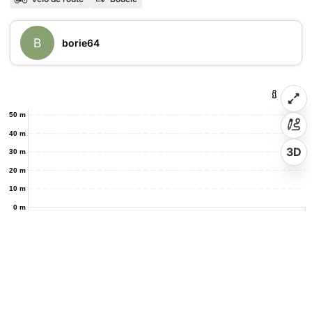
B
borie64
50 m
40 m
3D
30 m
20 m
10 m
0 m