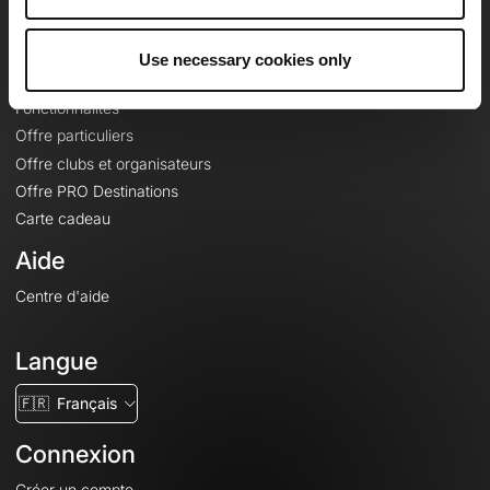
Le Mag'
Offres
Use necessary cookies only
Fonds de cartes topographiques
Fonctionnalités
Offre particuliers
Offre clubs et organisateurs
Offre PRO Destinations
Carte cadeau
Aide
Centre d'aide
Langue
🇫🇷
Français
Connexion
Créer un compte