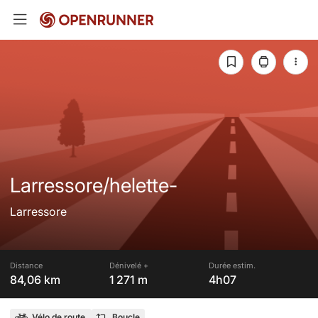
Larressore/helette-
Larressore
Distance
Dénivelé +
Durée estim.
84,06 km
1 271 m
4h07
Vélo de route
Boucle