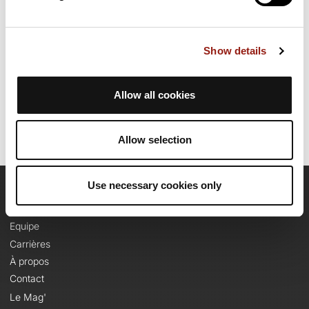
ce parcours.
Show details
Date de création du parcours: 14 mai 2011 à 01:39:28.
Dernière modification de la fiche parcours: 27 septembre 2022 à
16:29:13.
Identifiant du parcours: 969358
Allow all cookies
Allow selection
Use necessary cookies only
OpenRunner
Equipe
Carrières
À propos
Contact
Le Mag'