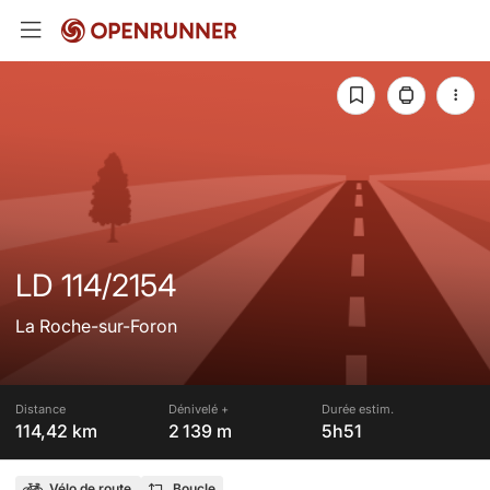
LD 114/2154
La Roche-sur-Foron
Distance
Dénivelé +
Durée estim.
114,42 km
2 139 m
5h51
Vélo de route
Boucle