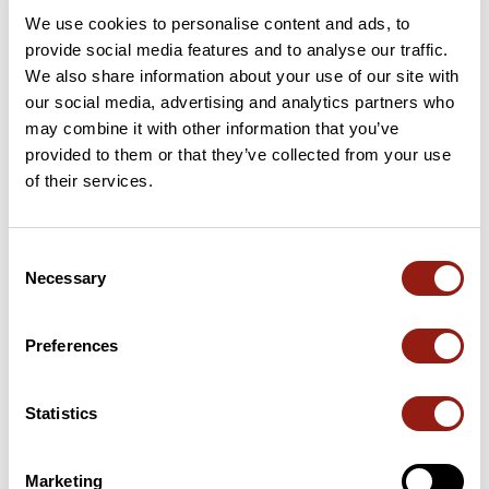
We use cookies to personalise content and ads, to
24 km
Col de Saint-Jean-de-Sixt
956 m
provide social media features and to analyse our traffic.
We also share information about your use of our site with
39 km
Col du Marais
833 m
our social media, advertising and analytics partners who
may combine it with other information that you’ve
49 km
Col de l'Epine
947 m
provided to them or that they’ve collected from your use
of their services.
63 km
Col des Esserieux
763 m
69 km
Col du Marais
833 m
Consent
Necessary
Selection
106 km
Col des Fleuries
930 m
Cols extraits du catalogue du Club des Cent Cols
Preferences
Statistics
Résumé
Découvrez ce parcours de vélo de 114,4 km à proximité de La
Roche-sur-Foron. Il présente une ascension cumulée de plus de
Marketing
2130m. Prévoyez environ 5 heures et 51 minutes pour réaliser