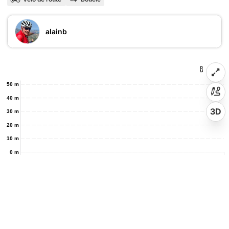
alainb
50 m
40 m
3D
30 m
20 m
10 m
0 m