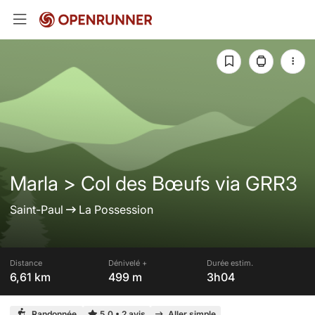
Marla > Col des Bœufs via GRR3
Saint-Paul
La Possession
Distance
Dénivelé +
Durée estim.
6,61 km
499 m
3h04
Randonnée
5,0
•
2 avis
Aller simple