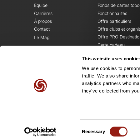
Equipe
Fonds de cartes top
Carrières
Fonctionnalités
À propos
Offre particuliers
Contact
Offre clubs et organi
Offre PRO Destinatio
Le Mag'
Carte cadeau
This website uses cookie
We use cookies to personal
traffic. We also share info
analytics partners who may
they’ve collected from your
Consent
Necessary
Selection