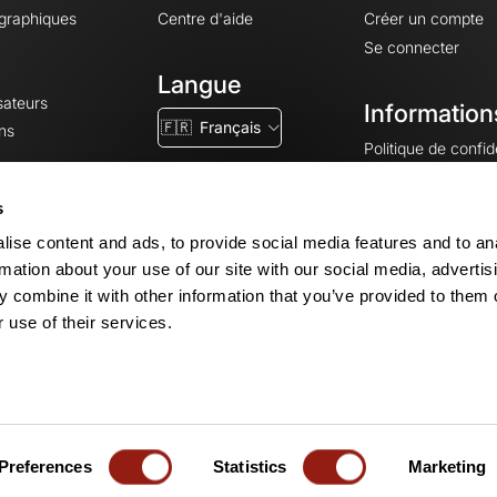
ographiques
Centre d'aide
Créer un compte
Se connecter
Langue
sateurs
Information
🇫🇷
Français
ns
Politique de confide
CGV
CGU
s
Mentions légales
ise content and ads, to provide social media features and to an
Paramètres des co
rmation about your use of our site with our social media, advertis
 combine it with other information that you’ve provided to them o
 use of their services.
© 2026 OpenRunner - Version 7.31.3
Créez un compte
et rejoignez la com
Preferences
Statistics
Marketing