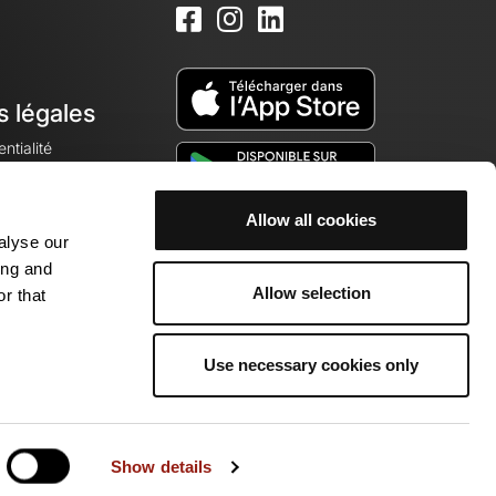
s légales
ntialité
Allow all cookies
alyse our
okies
ing and
Allow selection
r that
Use necessary cookies only
munauté de passionnés !
Show details