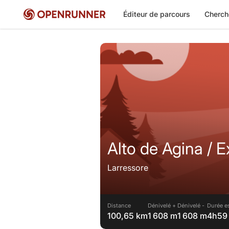
Éditeur de parcours
Cherch
Alto de Agina / E
Larressore
Distance
Dénivelé +
Dénivelé -
Durée e
100,65 km
1 608 m
1 608 m
4h59