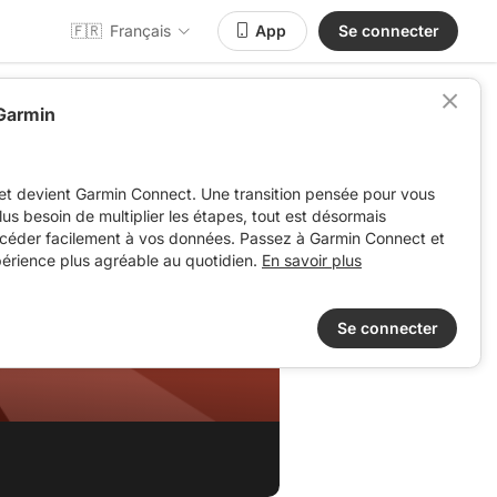
🇫🇷
Français
App
Se connecter
 Garmin
et devient Garmin Connect. Une transition pensée pour vous
 plus besoin de multiplier les étapes, tout est désormais
ccéder facilement à vos données. Passez à Garmin Connect et
périence plus agréable au quotidien.
En savoir plus
Se connecter