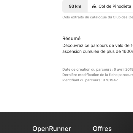
93 km
Col de Pinodieta
Cols extraits du catalogue du Club des C
Résumé
Découvrez ce parcours de vélo de 1
ascension cumulée de plus de 1600m.
Date de création du parcours: 6 avril 2019
Dernière modification de la fiche parcours
Identifiant du parcours: 9781947
OpenRunner
Offres