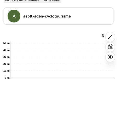
A
asptt-agen-cyclotourisme
50 m
40 m
3D
30 m
20 m
10 m
0 m