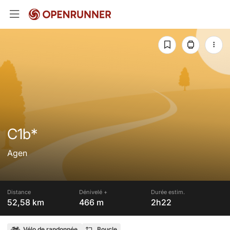
C1b*
Agen
Distance
Dénivelé +
Durée estim.
52,58 km
466 m
2h22
Vélo de randonnée
Boucle