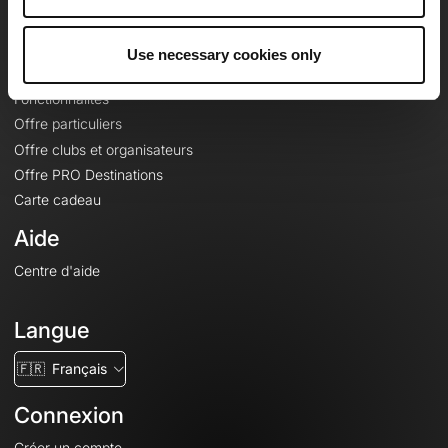
Le Mag'
Offres
Use necessary cookies only
Fonds de cartes topographiques
Fonctionnalités
Offre particuliers
Offre clubs et organisateurs
Offre PRO Destinations
Carte cadeau
Aide
Centre d'aide
Langue
🇫🇷
Français
Connexion
Créer un compte