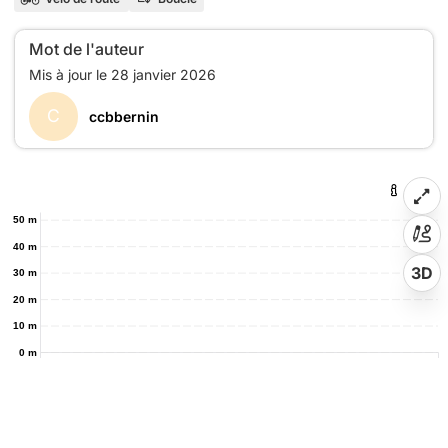
Mot de l'auteur
C
ccbbernin
50 m
40 m
3D
30 m
20 m
10 m
0 m