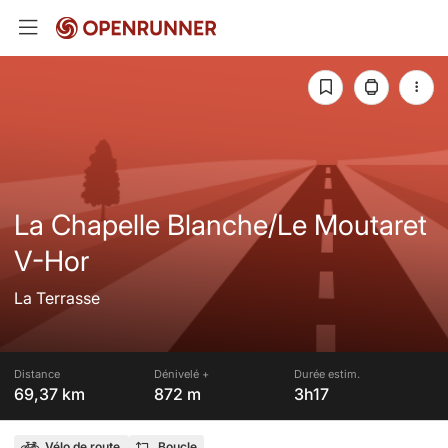
La Chapelle Blanche/Le Moutaret
V-Hor
La Terrasse
Distance
Dénivelé +
Durée estim.
69,37 km
872 m
3h17
Vélo de route
Boucle