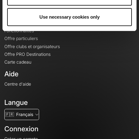
Le Mag'
Offres
Use necessary cookies only
Fonds de cartes topographiques
Fonctionnalités
Offre particuliers
Offre clubs et organisateurs
Offre PRO Destinations
Carte cadeau
Aide
Centre d'aide
Langue
🇫🇷
Français
Connexion
Créer un compte