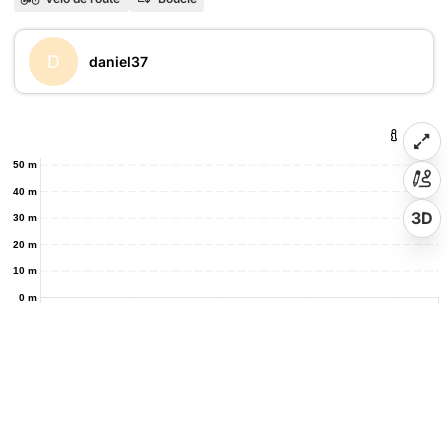
D
daniel37
50 m
40 m
3D
30 m
20 m
10 m
0 m