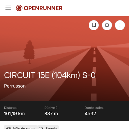
CIRCUIT 15E (104km) S-0
Perrusson
Distance
Dénivelé +
Durée estim.
101,19 km
837 m
4h32
Vélo de route
Boucle