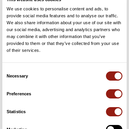
We use cookies to personalise content and ads, to
provide social media features and to analyse our traffic.
We also share information about your use of our site with
22
parcours
our social media, advertising and analytics partners who
may combine it with other information that you’ve
Parcours Trail en Mayenne
provided to them or that they’ve collected from your use
of their services.
lavaltourisme
Consent
Necessary
Selection
40
parcours
Preferences
Parcours Cyclos en Mayenne
lavaltourisme
Statistics