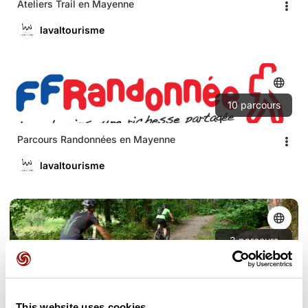
Ateliers Trail en Mayenne
lavaltourisme
10
parcours
Parcours Randonnées en Mayenne
lavaltourisme
3
parcours
Parcours VTT en Mayenne
lavaltourisme
This website uses cookies