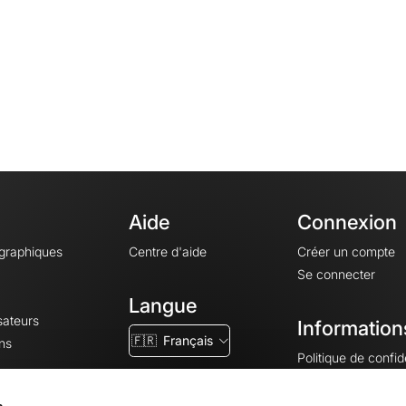
Aide
Connexion
ographiques
Centre d'aide
Créer un compte
Se connecter
Langue
sateurs
Information
🇫🇷
Français
ns
Politique de confide
CGV
CGU