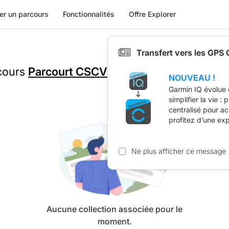
er un parcours
Fonctionnalités
Offre Explorer
Transfert vers les GPS
rcours
Parcourt CSCV 93 A1 6.6km
est prése
NOUVEAU !
Garmin IQ évolue 
simplifier la vie :
centralisé pour a
profitez d’une ex
Ne plus afficher ce message
Aucune collection associée pour le
moment.