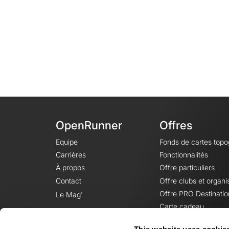
OpenRunner
Offres
Equipe
Fonds de cartes top
Carrières
Fonctionnalités
À propos
Offre particuliers
Contact
Offre clubs et organi
Offre PRO Destinatio
Le Mag'
Carte cadeau