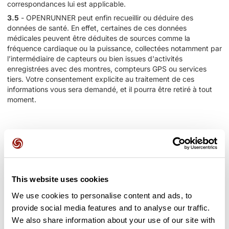
correspondances lui est applicable.
3.5
- OPENRUNNER peut enfin recueillir ou déduire des
données de santé. En effet, certaines de ces données
médicales peuvent être déduites de sources comme la
fréquence cardiaque ou la puissance, collectées notamment par
l’intermédiaire de capteurs ou bien issues d'activités
enregistrées avec des montres, compteurs GPS ou services
tiers. Votre consentement explicite au traitement de ces
informations vous sera demandé, et il pourra être retiré à tout
moment.
ARTICLE 4 - PARTAGE ET TRANSFERT
DES DONNEES D’ACTIVITES AVEC DES
PARTENAIRES TIERS
This website uses cookies
4.1
-
Contribution à l’intérêt général : Partenariat avec
We use cookies to personalise content and ads, to
OutdoorVision
provide social media features and to analyse our traffic.
Dans le cadre de son engagement pour la préservation des
We also share information about your use of our site with
espaces naturels, OPENRUNNER collabore avec OutdoorVision.