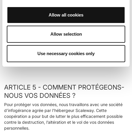
Toutefois, une distinction stricte est opérée concernant le
traitement de ces données :
Allow all cookies
Les données d'activités récupérées par OPENRUNNER via des
API tierces (par exemple, synchronisation depuis une
plateforme de montre connectée ou compteur GPS) sont
Allow selection
traitées et utilisées exclusivement par OPENRUNNER.
Non-partage :
Ces données spécifiques ne font l’objet d’aucun
transfert, vente ou partage avec des services tiers, quels qu’ils
Use necessary cookies only
soient (partenaires commerciaux, organismes publics ou
services d'IA externes).
ARTICLE 5 - COMMENT PROTÉGEONS-
NOUS VOS DONNÉES ?
Pour protéger vos données, nous travaillons avec une société
d’infogérance agrée par l’hébergeur Scaleway. Cette
coopération a pour but de lutter le plus efficacement possible
contre la destruction, l’altération et le vol de vos données
personnelles.