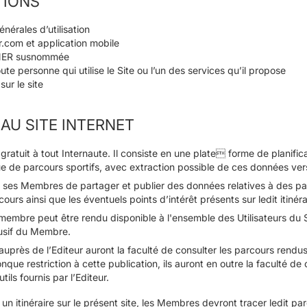
TIONS
nérales d’utilisation
r.com et application mobile
NER susnommée
ute personne qui utilise le Site ou l’un des services qu’il propose
 sur le site
 AU SITE INTERNET
t gratuit à tout Internaute. Il consiste en une plate forme de planifi
e de parcours sportifs, avec extraction possible de ces données ve
à ses Membres de partager et publier des données relatives à des p
rcours ainsi que les éventuels points d’intérêt présents sur ledit itinéra
embre peut être rendu disponible à l'ensemble des Utilisateurs du Si
lusif du Membre.
 auprès de l’Editeur auront la faculté de consulter les parcours rend
nque restriction à cette publication, ils auront en outre la faculté d
utils fournis par l’Editeur.
un itinéraire sur le présent site, les Membres devront tracer ledit pa