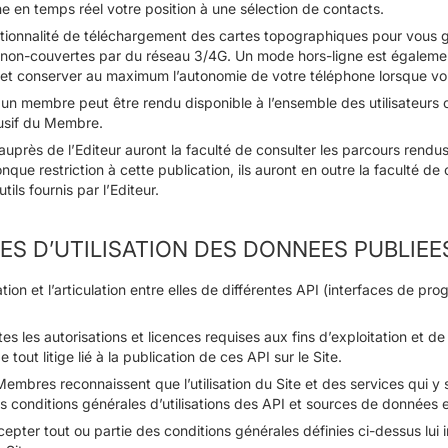
ne en temps réel votre position à une sélection de contacts.
tionnalité de téléchargement des cartes topographiques pour vous gara
on-couvertes par du réseau 3/4G. Un mode hors-ligne est également 
et conserver au maximum l’autonomie de votre téléphone lorsque vous 
 un membre peut être rendu disponible à l’ensemble des utilisateurs o
lusif du Membre.
 auprès de l’Editeur auront la faculté de consulter les parcours rend
nque restriction à cette publication, ils auront en outre la faculté d
utils fournis par l’Editeur.
CES D’UTILISATION DES DONNEES PUBLIEES
sation et l’articulation entre elles de différentes API (interfaces de p
es les autorisations et licences requises aux fins d’exploitation et de
tout litige lié à la publication de ces API sur le Site.
 Membres reconnaissent que l’utilisation du Site et des services qui 
des conditions générales d’utilisations des API et sources de données e
ccepter tout ou partie des conditions générales définies ci-dessus lui in