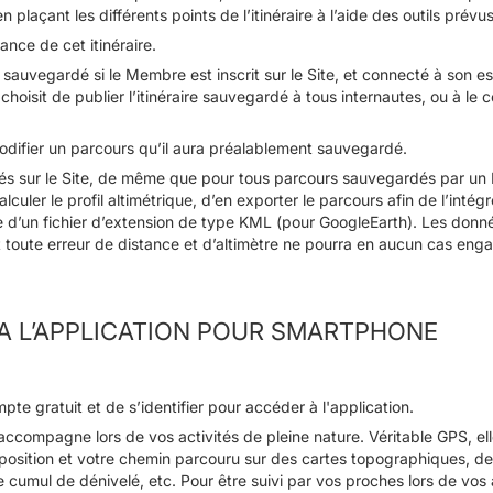
en plaçant les différents points de l’itinéraire à l’aide des outils prévus
tance de cet itinéraire.
être sauvegardé si le Membre est inscrit sur le Site, et connecté à s
 choisit de publier l’itinéraire sauvegardé à tous internautes, ou à l
difier un parcours qu’il aura préalablement sauvegardé.
és sur le Site, de même que pour tous parcours sauvegardés par un 
culer le profil altimétrique, d’en exporter le parcours afin de l’intég
 d’un fichier d’extension de type KML (pour GoogleEarth). Les donné
 et toute erreur de distance et d’altimètre ne pourra en aucun cas eng
S A L’APPLICATION POUR SMARTPHONE
pte gratuit et de s’identifier pour accéder à l'application.
ccompagne lors de vos activités de pleine nature. Véritable GPS, e
e position et votre chemin parcouru sur des cartes topographiques, d
 le cumul de dénivelé, etc. Pour être suivi par vos proches lors de vos 