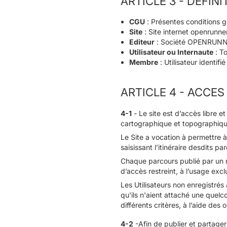
ARTICLE 3 - DEFINI
CGU
: Présentes conditions gé
Site
: Site internet openrunne
Editeur
: Société OPENRUN
Utilisateur ou Internaute
: To
Membre
: Utilisateur identifié
ARTICLE 4 - ACCES
4-1
- Le site est d’accès libre e
cartographique et topographiqu
Le Site a vocation à permettre 
saisissant l’itinéraire desdits pa
Chaque parcours publié par un m
d’accès restreint, à l’usage exc
Les Utilisateurs non enregistrés
qu'ils n'aient attaché une quelco
différents critères, à l’aide des o
4-2
-Afin de publier et partager 