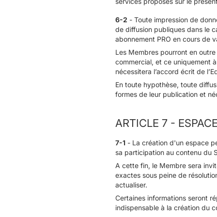
services proposés sur le présent
6-2
- Toute impression de donnée
de diffusion publiques dans le c
abonnement PRO en cours de val
Les Membres pourront en outre pu
commercial, et ce uniquement à l
nécessitera l’accord écrit de l’Ed
En toute hypothèse, toute diffus
formes de leur publication et né
ARTICLE 7 - ESPA
7-1
- La création d'un espace per
sa participation au contenu du S
A cette fin, le Membre sera invi
exactes sous peine de résolution
actualiser.
Certaines informations seront rép
indispensable à la création du co