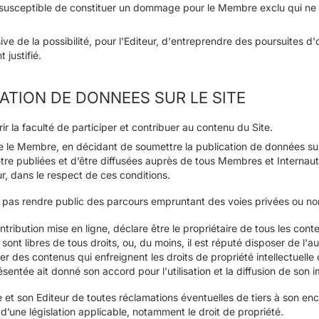
 susceptible de constituer un dommage pour le Membre exclu qui ne
ve de la possibilité, pour l'Editeur, d'entreprendre des poursuites d'o
 justifié.
CATION DE DONNEES SUR LE SITE
r la faculté de participer et contribuer au contenu du Site.
 le Membre, en décidant de soumettre la publication de données sur 
re publiées et d’être diffusées auprès de tous Membres et Internaute
r, dans le respect de ces conditions.
pas rendre public des parcours empruntant des voies privées ou non
ribution mise en ligne, déclare être le propriétaire de tous les con
sont libres de tous droits, ou, du moins, il est réputé disposer de l'au
r des contenus qui enfreignent les droits de propriété intellectuell
ntée ait donné son accord pour l'utilisation et la diffusion de son 
t son Editeur de toutes réclamations éventuelles de tiers à son enco
n d’une législation applicable, notamment le droit de propriété.