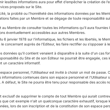
r lesdites informations aura pour effet d’empêcher la création de l’
rvices proposés sur le Site.
acité, la probité ou l'honnêteté des informations données par les Mem
ions faites par un Membre et se dégage de toute responsabilité suite 
au Membre de consulter toutes les informations qu'il aura fournies lor
tions éventuellement accessibles aux autres Membres.
u 6 janvier 1978 sur l’informatique, les fichiers et les libertés, le 
e concernant auprès de l’Editeur, les faire rectifier ou s’opposer à le
s données qu'il contient venaient à disparaître à la suite d'un cas f
sponsabilité du Site et de son Editeur ne pourrait être engagée, ces
 un caractère informatif.
 espace personnel, l'Utilisateur est invité à choisir un mot de passe.
es informations contenues dans son espace personnel et l'Utilisateur s
. A défaut, le Site ne pourra être tenu pour responsable des accès 
oit exclusif de supprimer le compte de tout Membre qui aurait contr
 que cet exemple n'ait un quelconque caractère exhaustif, lorsque 
ées, lors de son inscription et de la constitution de son espace per