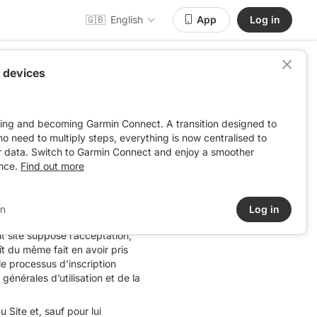
🇬🇧
English
App
Log in
 devices
ving and becoming Garmin Connect. A transition designed to
: no need to multiply steps, everything is now centralised to
r data. Switch to Garmin Connect and enjoy a smoother
nce.
Find out more
quelles la Société
nsi que les obligations
in
Log in
t site suppose l’acceptation,
ît du même fait en avoir pris
le processus d’inscription
générales d’utilisation et de la
Site et, sauf pour lui