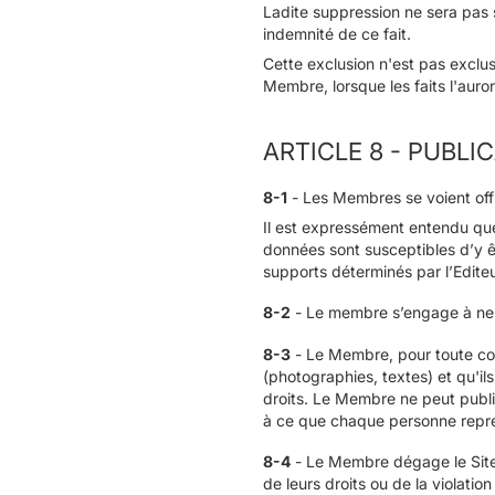
Ladite suppression ne sera pas
indemnité de ce fait.
Cette exclusion n'est pas exclusi
Membre, lorsque les faits l'auront
ARTICLE 8 - PUBLI
8-1
- Les Membres se voient offri
Il est expressément entendu que
données sont susceptibles d’y êt
supports déterminés par l’Editeu
8-2
- Le membre s’engage à ne 
8-3
- Le Membre, pour toute cont
(photographies, textes) et qu'ils 
droits. Le Membre ne peut publie
à ce que chaque personne représe
8-4
- Le Membre dégage le Site e
de leurs droits ou de la violatio