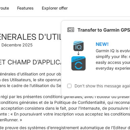
route
Features
Explorer offer
Transfer to Garmin GPS
NERALES D'UTILISATION
NEW!
 10 Décembre 2025
Garmin IQ is evol
simplify your life
 ET CHAMP D’APPLICATION
easily access you
everyday experie
érales d’utilisation ont pour objet de définir les conditions dans les
 Utilisateurs, le site openrunner.com, et son application mobile, ai
s le cadre de l’utilisation du Service.
Don't show this message aga
régi par les présentes conditions générales, avec l’Editeur du présen
onditions générales et de la Politique de Confidentialité, qui reconna
cceptation consistera dans le fait, pour l’Internaute, de poursuivre 
nte : « En poursuivant votre inscription vous acceptez les conditions 
penRunner. »
 de preuve des systèmes d’enregistrement automatique de l’Editeur du 