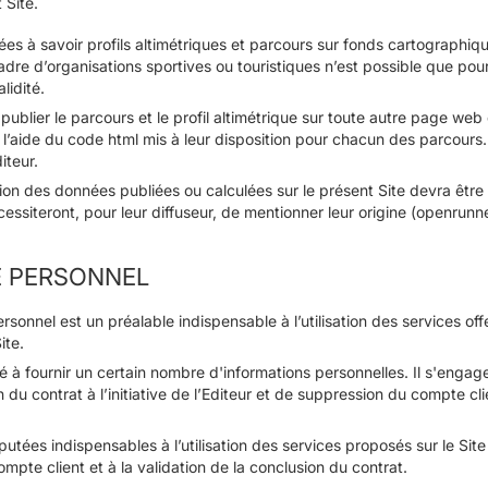
 Site.
s à savoir profils altimétriques et parcours sur fonds cartographique
adre d’organisations sportives ou touristiques n’est possible que po
idité.
blier le parcours et le profil altimétrique sur toute autre page web 
’aide du code html mis à leur disposition pour chacun des parcours. T
iteur.
ion des données publiées ou calculées sur le présent Site devra être
cessiteront, pour leur diffuseur, de mentionner leur origine (openrunn
CE PERSONNEL
sonnel est un préalable indispensable à l’utilisation des services off
ite.
té à fournir un certain nombre d'informations personnelles. Il s'engag
 du contrat à l’initiative de l’Editeur et de suppression du compte cli
utées indispensables à l’utilisation des services proposés sur le Site 
mpte client et à la validation de la conclusion du contrat.