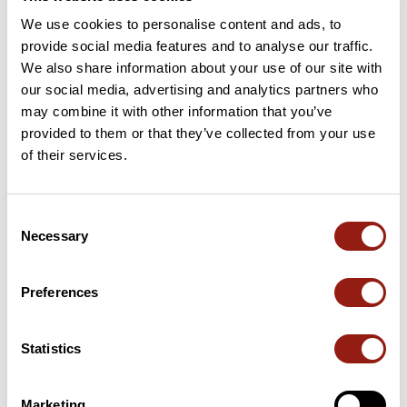
We use cookies to personalise content and ads, to
provide social media features and to analyse our traffic.
We also share information about your use of our site with
User reviews
See all reviews
our social media, advertising and analytics partners who
may combine it with other information that you’ve
4.7
•
3 reviews
provided to them or that they’ve collected from your use
of their services.
3 weeks ago
Choquette parcours sauf la descente
Magnifique
après le passage du col, dangereuse
Consent
et chemin non entretenu
Necessary
Selection
G
J
gauthier33854
jerome18
Preferences
Add review
Statistics
Summary
Marketing