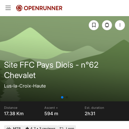
Site FFC Pays Diois - n°62
Chevalet
Lus-la-Croix-Haute
Distance
Ascent +
Est. duration
17.38 Km
594 m
2h31
MTB
4.7
•
3 reviews
Loop