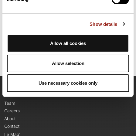
Discover this 17.4 km mountain biking route near Lus-la-Croix-
Haute. It has a cumulative ascent of more than 590m. Allow
about 2 hours and 31 minutes to complete this route.
Show details
Route creation date: April 16, 2021, 08:54:37.
Last update of the route sheet: August 12, 2025, 09:17:22.
Allow all cookies
Route ID: 12874528
Allow selection
Use necessary cookies only
OpenRunner
Team
Careers
About
Contact
Le Mag'